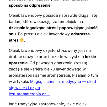
sposób na odprężenie
.
Olejek lawendowy posiada naprawdę długą listę
badań, które wskazuję, że ten olejek ma
działanie łagodzące stres i poprawiające jakość
snu
. Po prostu olejek lawendowy
odstrasza
stres
.
Olejek lawendowy często stosowany jest na
drobne urazy skórne i przede wszystkim
lekkie
oparzenia
. Od pewnego oparzenia zresztą
zaczęła się kariera olejku lawendowego w
aromaterapii i samej aromaterapii. Pisałam o tym
w artykule:
Magia, alchemia, medycyna — skąd
się wzięła i czym
jest aromaterapia cz. II
.
Inne tradycyjne zastosowanie, jakie olejek