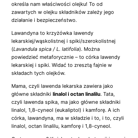
określa nam właściwości olejku! To od
zawartych w olejku składników zależy jego
działanie i bezpieczeństwo.
Lawandyna to krzyżówka lawendy
lekarskiej/wąskolistnej i spiki/szerokolistnej
(
Lavandula spica / L. latifolia
). Można
powiedzieć metaforycznie – to córka lawendy
lekarskiej i spiki. Widać to zresztą fajnie w
składach tych olejków.
Mama, czyli lawenda lekarska zawiera jako
główne składniki
linalol i octan linalilu
. Tata,
czyli lawenda spika, ma jako główne składniki
linalol, 1,8-cyneol (eukaliptol) i kamforę. A ich
córka, lawandyna, ma w składzie i to, i to, czyli
linalol, octan linalilu, kamforę i 1,8-cyneol.