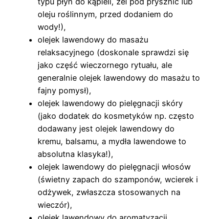
typu płyn do kąpieli, żel pod prysznic lub
oleju roślinnym, przed dodaniem do
wody!),
olejek lawendowy do masażu
relaksacyjnego (doskonale sprawdzi się
jako część wieczornego rytuału, ale
generalnie olejek lawendowy do masażu to
fajny pomysł),
olejek lawendowy do pielęgnacji skóry
(jako dodatek do kosmetyków np. często
dodawany jest olejek lawendowy do
kremu, balsamu, a mydła lawendowe to
absolutna klasyka!),
olejek lawendowy do pielęgnacji włosów
(świetny zapach do szamponów, wcierek i
odżywek, zwłaszcza stosowanych na
wieczór),
olejek lawendowy do aromatyzacji