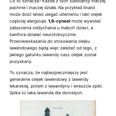
Co to oznacza? Każda z tych substancji inaczej
pachnie i inaczej działa. Na przykład linalol
może dość łatwo ulegać utlenieniu i taki olejek
częściej alergizuje.
1,8-cyneol
może wywołać
zaburzenia oddychania u małych dzieci, a
kamfora działać neurotoksycznie.
Przeciwwskazania do stosowania olejku
lawendowego będą więc zależeć od tego, z
jakiego gatunku lawendy nasz olejek został
pozyskany.
To oznacza, że najbezpieczniejszy jest
generalnie olejek lawendowy z lawendy
lekarskiej, potem z lawandyny i wreszcie spiki.
Spika to taka lawenda dla dorosłych.