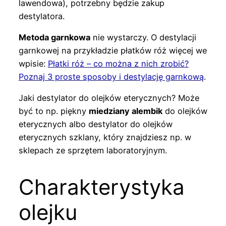
lawendowa), potrzebny będzie zakup
destylatora.
Metoda garnkowa
nie wystarczy. O destylacji
garnkowej na przykładzie płatków róż więcej we
wpisie:
Płatki róż – co można z nich zrobić?
Poznaj 3 proste sposoby i destylację garnkową
.
Jaki destylator do olejków eterycznych? Może
być to np. piękny
miedziany alembik
do olejków
eterycznych albo destylator do olejków
eterycznych szklany, który znajdziesz np. w
sklepach ze sprzętem laboratoryjnym.
Charakterystyka
olejku