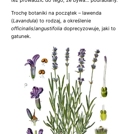
też prowadzić do tego, że bywa… podrabiany.
Trochę botaniki na początek – lawenda
(
Lavandula
) to rodzaj, a określenie
officinalis
/
angustifolia
doprecyzowuje, jaki to
gatunek.