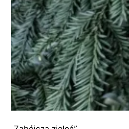
„Zabójcza zieleń” –