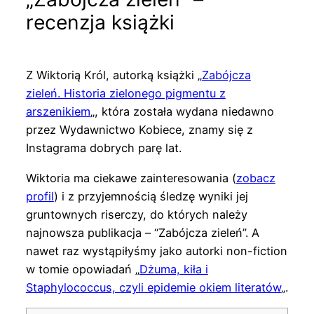
recenzja książki
Z Wiktorią Król, autorką książki „
Zabójcza
zieleń. Historia zielonego pigmentu z
arszenikiem
„, która została wydana niedawno
przez Wydawnictwo Kobiece, znamy się z
Instagrama dobrych parę lat.
Wiktoria ma ciekawe zainteresowania (
zobacz
profil
) i z przyjemnością śledzę wyniki jej
gruntownych riserczy, do których należy
najnowsza publikacja – “Zabójcza zieleń”. A
nawet raz wystąpiłyśmy jako autorki non-fiction
w tomie opowiadań „
Dżuma, kiła i
Staphylococcus, czyli epidemie okiem literatów
„.