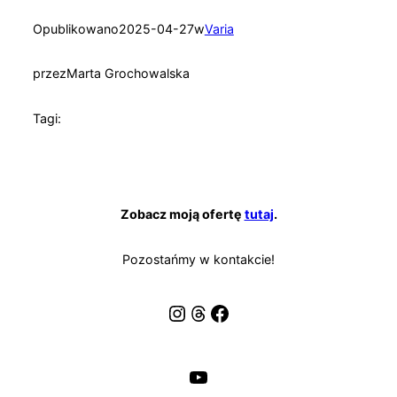
Opublikowano
2025-04-27
w
Varia
przez
Marta Grochowalska
Tagi:
Zobacz moją ofertę
tutaj
.
Pozostańmy w kontakcie!
Instagram
Threads
Facebook
YouTube