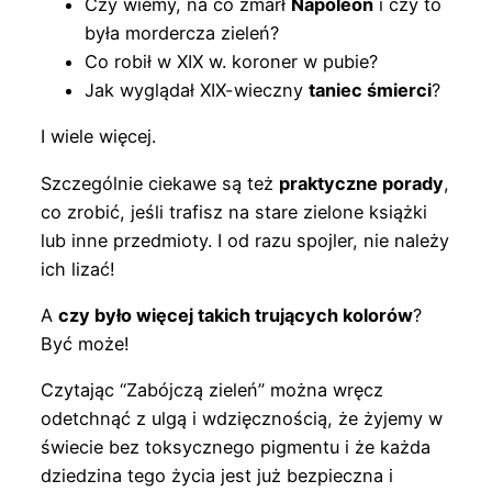
Czy wiemy, na co zmarł
Napoleon
i czy to
była mordercza zieleń?
Co robił w XIX w. koroner w pubie?
Jak wyglądał XIX-wieczny
taniec śmierci
?
I wiele więcej.
Szczególnie ciekawe są też
praktyczne porady
,
co zrobić, jeśli trafisz na stare zielone książki
lub inne przedmioty. I od razu spojler, nie należy
ich lizać!
A
czy było więcej takich trujących kolorów
?
Być może!
Czytając “Zabójczą zieleń” można wręcz
odetchnąć z ulgą i wdzięcznością, że żyjemy w
świecie bez toksycznego pigmentu i że każda
dziedzina tego życia jest już bezpieczna i